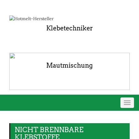
Klebetechniker
Mautmischung
Navig
umsch
NICHT BRENNBARE
KLEBSTOFFE