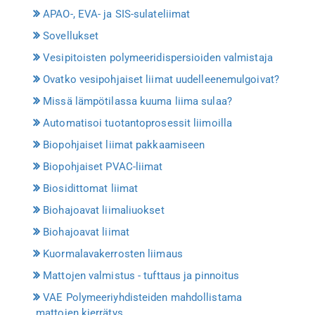
APAO-, EVA- ja SIS-sulateliimat
Sovellukset
Vesipitoisten polymeeridispersioiden valmistaja
Ovatko vesipohjaiset liimat uudelleenemulgoivat?
Missä lämpötilassa kuuma liima sulaa?
Automatisoi tuotantoprosessit liimoilla
Biopohjaiset liimat pakkaamiseen
Biopohjaiset PVAC-liimat
Biosidittomat liimat
Biohajoavat liimaliuokset
Biohajoavat liimat
Kuormalavakerrosten liimaus
Mattojen valmistus - tufttaus ja pinnoitus
VAE Polymeeriyhdisteiden mahdollistama
mattojen kierrätys