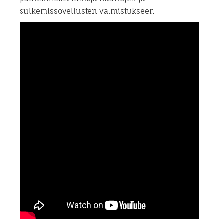
sulkemissovellusten valmistukseen