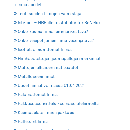
ominaisuudet
Teollisuuden liimojen valmistaja
Intercol – HBFuller distributor for BeNelux
Onko kuuma liima lämmönkestävä?
Onko vesipohjainen liima vedenpitävä?
Isotiatsolinonittomat liimat
Hiilihapotettujen juomapullojen merkinnät
Mattojen alhaisemmat päästöt
Metalloseeniliimat
Uudet hinnat voimassa 01.04.2021
Palamattomat liimat
Pakkaussuunnittelu kuumasulateliimoilla
Kuumasulateliimien pakkaus
Palletointiliima