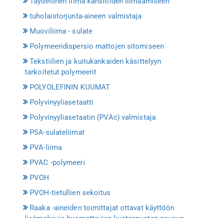
Täydellinen liima kansioiden liimaamiseen
tuholaistorjunta-aineen valmistaja
Muoviliima - sulate
Polymeeridispersio mattojen sitomiseen
Tekstiilien ja kuitukankaiden käsittelyyn
tarkoitetut polymeerit
POLYOLEFININ KUUMAT
Polyvinyyliasetaatti
Polyvinyyliasetaatin (PVAc) valmistaja
PSA-sulateliimat
PVA-liima
PVAC -polymeeri
PVOH
PVOH-tietullien sekoitus
Raaka -aineiden toimittajat ottavat käyttöön