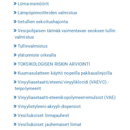
Liima-insinöörit
Lämpöpinnoitteiden valmistus
tietullien sekoitushajonta
Vesipohjaisen tärinää vaimentavan seoksen tullin
valmistus
Tullinvalmistus
ylätunniste oikealla
TOKSIKOLOGISEN RISKIN ARVIOINTI
Kuumasulatteen käyttö nopeilla pakkauslinjoilla
Vinyyliasetaatti/eteeni/vinyylikloridi (VAEVC) -
terpolymeerit
Vinyyliasetaatti-eteenikopolymeeriemulsiot (VAE)
Vinyylietyleeni-akryyli-dispersiot
Vesiliukoiset liimajauheet
Vesiliukoiset jauhemaiset liimat