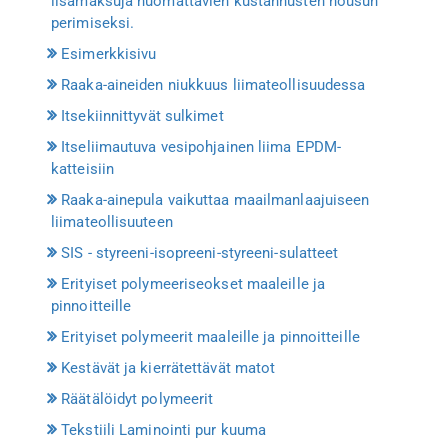
lisämaksuja huomattavien kustannusten nousun
perimiseksi.
Esimerkkisivu
Raaka-aineiden niukkuus liimateollisuudessa
Itsekiinnittyvät sulkimet
Itseliimautuva vesipohjainen liima EPDM-
katteisiin
Raaka-ainepula vaikuttaa maailmanlaajuiseen
liimateollisuuteen
SIS - styreeni-isopreeni-styreeni-sulatteet
Erityiset polymeeriseokset maaleille ja
pinnoitteille
Erityiset polymeerit maaleille ja pinnoitteille
Kestävät ja kierrätettävät matot
Räätälöidyt polymeerit
Tekstiili Laminointi pur kuuma