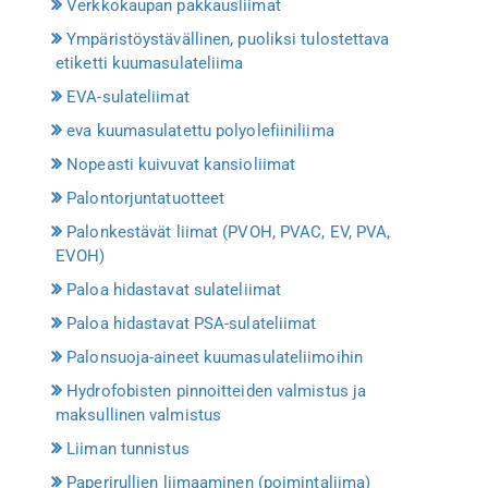
Verkkokaupan pakkausliimat
Ympäristöystävällinen, puoliksi tulostettava
etiketti kuumasulateliima
EVA-sulateliimat
eva kuumasulatettu polyolefiiniliima
Nopeasti kuivuvat kansioliimat
Palontorjuntatuotteet
Palonkestävät liimat (PVOH, PVAC, EV, PVA,
EVOH)
Paloa hidastavat sulateliimat
Paloa hidastavat PSA-sulateliimat
Palonsuoja-aineet kuumasulateliimoihin
Hydrofobisten pinnoitteiden valmistus ja
maksullinen valmistus
Liiman tunnistus
Paperirullien liimaaminen (poimintaliima)