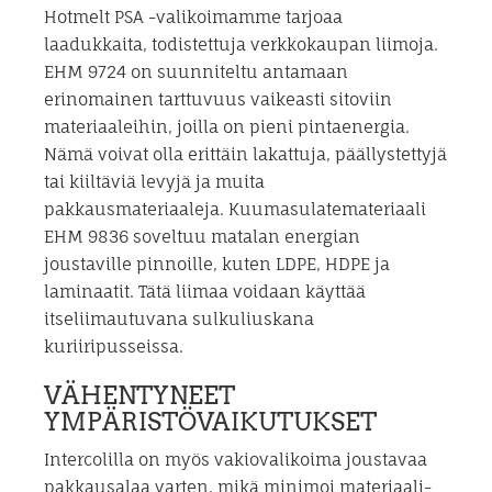
Hotmelt PSA -valikoimamme tarjoaa
laadukkaita, todistettuja verkkokaupan liimoja.
EHM 9724 on suunniteltu antamaan
erinomainen tarttuvuus vaikeasti sitoviin
materiaaleihin, joilla on pieni pintaenergia.
Nämä voivat olla erittäin lakattuja, päällystettyjä
tai kiiltäviä levyjä ja muita
pakkausmateriaaleja. Kuumasulatemateriaali
EHM 9836 soveltuu matalan energian
joustaville pinnoille, kuten LDPE, HDPE ja
laminaatit. Tätä liimaa voidaan käyttää
itseliimautuvana sulkuliuskana
kuriiripusseissa.
VÄHENTYNEET
YMPÄRISTÖVAIKUTUKSET
Intercolilla on myös vakiovalikoima joustavaa
pakkausalaa varten, mikä minimoi materiaali-