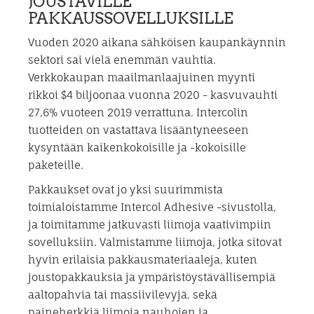
JOUSTAVILLE
PAKKAUSSOVELLUKSILLE
Vuoden 2020 aikana sähköisen kaupankäynnin
sektori sai vielä enemmän vauhtia.
Verkkokaupan maailmanlaajuinen myynti
rikkoi $4 biljoonaa vuonna 2020 - kasvuvauhti
27,6% vuoteen 2019 verrattuna. Intercolin
tuotteiden on vastattava lisääntyneeseen
kysyntään kaikenkokoisille ja -kokoisille
paketeille.
Pakkaukset ovat jo yksi suurimmista
toimialoistamme Intercol Adhesive -sivustolla,
ja toimitamme jatkuvasti liimoja vaativimpiin
sovelluksiin. Valmistamme liimoja, jotka sitovat
hyvin erilaisia pakkausmateriaaleja, kuten
joustopakkauksia ja ympäristöystävällisempiä
aaltopahvia tai massiivilevyjä, sekä
paineherkkiä liimoja nauhojen ja