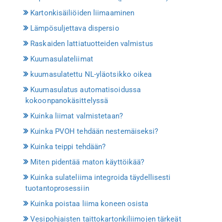
Kartonkisäiliöiden liimaaminen
Lämpösuljettava dispersio
Raskaiden lattiatuotteiden valmistus
Kuumasulateliimat
kuumasulatettu NL-yläotsikko oikea
Kuumasulatus automatisoidussa
kokoonpanokäsittelyssä
Kuinka liimat valmistetaan?
Kuinka PVOH tehdään nestemäiseksi?
Kuinka teippi tehdään?
Miten pidentää maton käyttöikää?
Kuinka sulateliima integroida täydellisesti
tuotantoprosessiin
Kuinka poistaa liima koneen osista
Vesipohjaisten taittokartonkiliimojen tärkeät