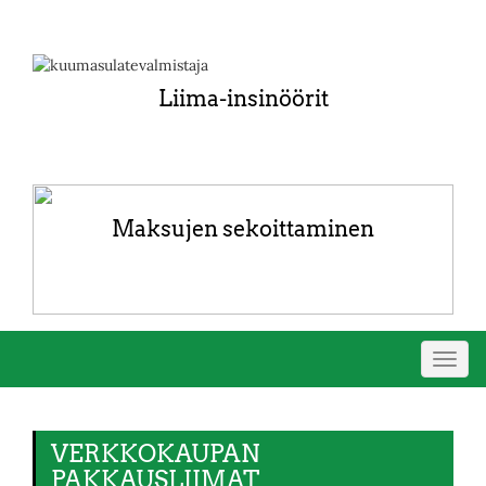
Liima-insinöörit
Maksujen sekoittaminen
Vaihd
navig
VERKKOKAUPAN
PAKKAUSLIIMAT