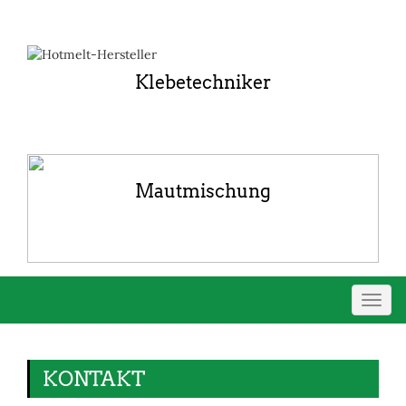
Klebetechniker
Mautmischung
Navig
umsch
KONTAKT