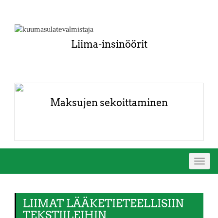
Liima-insinöörit
Maksujen sekoittaminen
Vaihd
navig
LIIMAT LÄÄKETIETEELLISIIN
TEKSTIILEIHIN