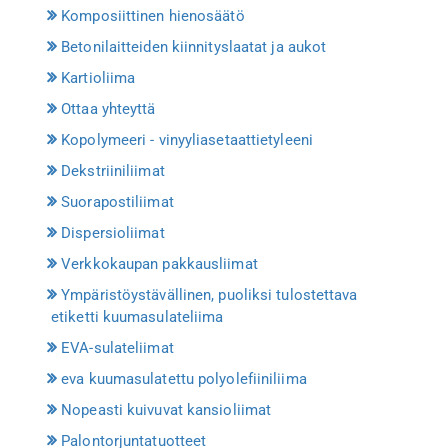
Komposiittinen hienosäätö
Betonilaitteiden kiinnityslaatat ja aukot
Kartioliima
Ottaa yhteyttä
Kopolymeeri - vinyyliasetaattietyleeni
Dekstriiniliimat
Suorapostiliimat
Dispersioliimat
Verkkokaupan pakkausliimat
Ympäristöystävällinen, puoliksi tulostettava
etiketti kuumasulateliima
EVA-sulateliimat
eva kuumasulatettu polyolefiiniliima
Nopeasti kuivuvat kansioliimat
Palontorjuntatuotteet