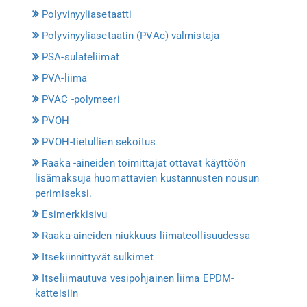
Polyvinyyliasetaatti
Polyvinyyliasetaatin (PVAc) valmistaja
PSA-sulateliimat
PVA-liima
PVAC -polymeeri
PVOH
PVOH-tietullien sekoitus
Raaka -aineiden toimittajat ottavat käyttöön
lisämaksuja huomattavien kustannusten nousun
perimiseksi.
Esimerkkisivu
Raaka-aineiden niukkuus liimateollisuudessa
Itsekiinnittyvät sulkimet
Itseliimautuva vesipohjainen liima EPDM-
katteisiin