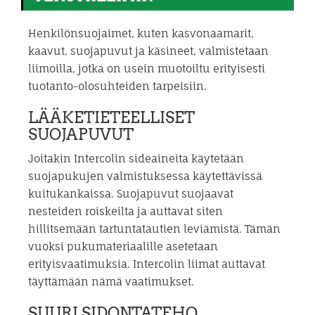
Henkilönsuojaimet, kuten kasvonaamarit,
kaavut, suojapuvut ja käsineet, valmistetaan
liimoilla, jotka on usein muotoiltu erityisesti
tuotanto-olosuhteiden tarpeisiin.
LÄÄKETIETEELLISET
SUOJAPUVUT
Joitakin Intercolin sideaineita käytetään
suojapukujen valmistuksessa käytettävissä
kuitukankaissa. Suojapuvut suojaavat
nesteiden roiskeilta ja auttavat siten
hillitsemään tartuntatautien leviämistä. Tämän
vuoksi pukumateriaalille asetetaan
erityisvaatimuksia. Intercolin liimat auttavat
täyttämään nämä vaatimukset.
SUURI SIDONTATEHO