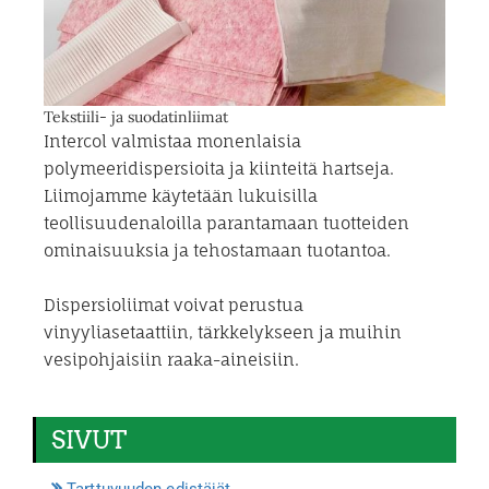
Tekstiili- ja suodatinliimat
Intercol valmistaa monenlaisia
polymeeridispersioita ja kiinteitä hartseja.
Liimojamme käytetään lukuisilla
teollisuudenaloilla parantamaan tuotteiden
ominaisuuksia ja tehostamaan tuotantoa.
Dispersioliimat voivat perustua
vinyyliasetaattiin, tärkkelykseen ja muihin
vesipohjaisiin raaka-aineisiin.
SIVUT
Tarttuvuuden edistäjät