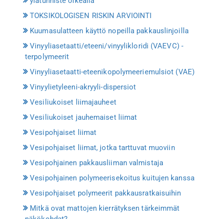
ylätunniste oikealla
TOKSIKOLOGISEN RISKIN ARVIOINTI
Kuumasulatteen käyttö nopeilla pakkauslinjoilla
Vinyyliasetaatti/eteeni/vinyylikloridi (VAEVC) -
terpolymeerit
Vinyyliasetaatti-eteenikopolymeeriemulsiot (VAE)
Vinyylietyleeni-akryyli-dispersiot
Vesiliukoiset liimajauheet
Vesiliukoiset jauhemaiset liimat
Vesipohjaiset liimat
Vesipohjaiset liimat, jotka tarttuvat muoviin
Vesipohjainen pakkausliiman valmistaja
Vesipohjainen polymeerisekoitus kuitujen kanssa
Vesipohjaiset polymeerit pakkausratkaisuihin
Mitkä ovat mattojen kierrätyksen tärkeimmät
näkökohdat?