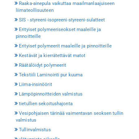
Raaka-ainepula vaikuttaa maailmanlaajuiseen
liimateollisuuteen
SIS - styreeni-isopreeni-styreeni-sulatteet
Erityiset polymeeriseokset maaleille ja
pinnoitteille
Erityiset polymeerit maaleille ja pinnoitteille
Kestävät ja kierrätettävät matot
Räätälöidyt polymeerit
Tekstiili Laminointi pur kuuma
Liima-insinöörit
Lämpöpinnoitteiden valmistus
tietullien sekoitushajonta
Vesipohjaisen tärinää vaimentavan seoksen tullin
valmistus
Tullinvalmistus