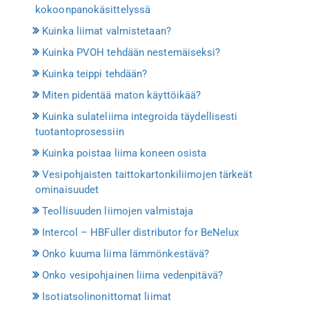
kokoonpanokäsittelyssä
Kuinka liimat valmistetaan?
Kuinka PVOH tehdään nestemäiseksi?
Kuinka teippi tehdään?
Miten pidentää maton käyttöikää?
Kuinka sulateliima integroida täydellisesti
tuotantoprosessiin
Kuinka poistaa liima koneen osista
Vesipohjaisten taittokartonkiliimojen tärkeät
ominaisuudet
Teollisuuden liimojen valmistaja
Intercol – HBFuller distributor for BeNelux
Onko kuuma liima lämmönkestävä?
Onko vesipohjainen liima vedenpitävä?
Isotiatsolinonittomat liimat