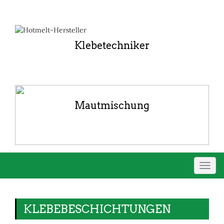
Klebetechniker
Mautmischung
Navig
umsch
KLEBEBESCHICHTUNGEN