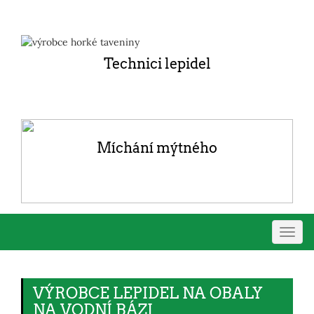
Technici lepidel
Míchání mýtného
Přepn
navig
VÝROBCE LEPIDEL NA OBALY
NA VODNÍ BÁZI