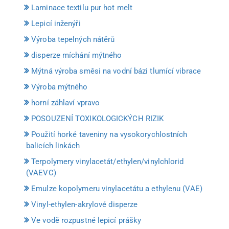
Laminace textilu pur hot melt
Lepicí inženýři
Výroba tepelných nátěrů
disperze míchání mýtného
Mýtná výroba směsi na vodní bázi tlumící vibrace
Výroba mýtného
horní záhlaví vpravo
POSOUZENÍ TOXIKOLOGICKÝCH RIZIK
Použití horké taveniny na vysokorychlostních
balicích linkách
Terpolymery vinylacetát/ethylen/vinylchlorid
(VAEVC)
Emulze kopolymeru vinylacetátu a ethylenu (VAE)
Vinyl-ethylen-akrylové disperze
Ve vodě rozpustné lepicí prášky