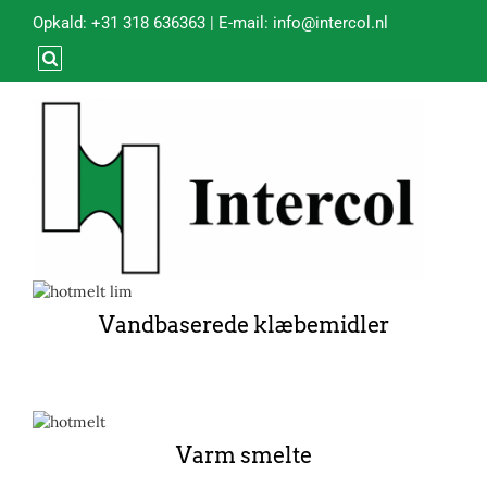
Opkald:
+31 318 636363
| E-mail:
info@intercol.nl
Vandbaserede klæbemidler
Varm smelte