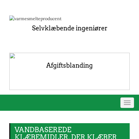
Selvklæbende ingeniører
Afgiftsblanding
Skift
navig
VANDBASEREDE
KLÆBEMIDLER, DER KLÆBER