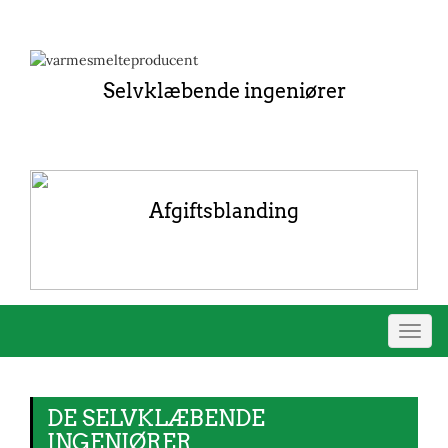
Selvklæbende ingeniører
Afgiftsblanding
Skift
navig
DE SELVKLÆBENDE
INGENIØRER