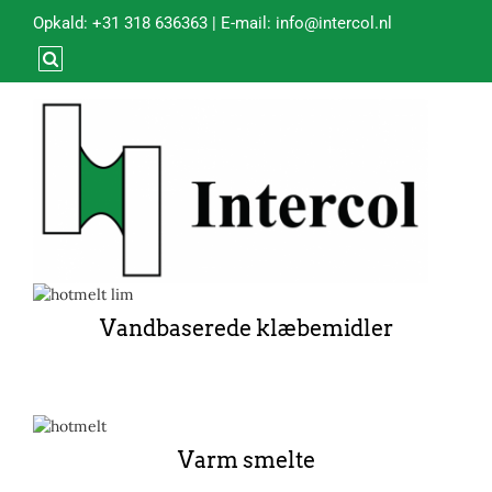
Opkald:
+31 318 636363
| E-mail:
info@intercol.nl
Vandbaserede klæbemidler
Varm smelte