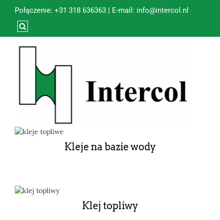
Połączenie:
+31 318 636363
| E-mail:
info@intercol.nl
Kleje na bazie wody
Klej topliwy