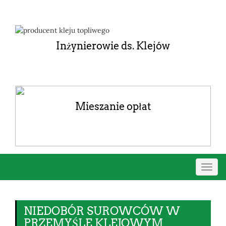
Inżynierowie ds. Klejów
Mieszanie opłat
Przeł
nawig
NIEDOBÓR SUROWCÓW W
PRZEMYŚLE KLEJOWYM