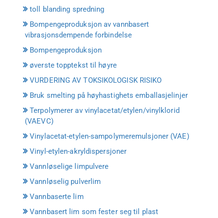
toll blanding spredning
Bompengeproduksjon av vannbasert
vibrasjonsdempende forbindelse
Bompengeproduksjon
øverste topptekst til høyre
VURDERING AV TOKSIKOLOGISK RISIKO
Bruk smelting på høyhastighets emballasjelinjer
Terpolymerer av vinylacetat/etylen/vinylklorid
(VAEVC)
Vinylacetat-etylen-sampolymeremulsjoner (VAE)
Vinyl-etylen-akryldispersjoner
Vannløselige limpulvere
Vannløselig pulverlim
Vannbaserte lim
Vannbasert lim som fester seg til plast