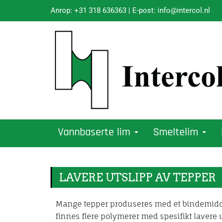
Anrop:
+31 318 636363
| E-post:
info@intercol.nl
Vannbaserte lim
Smeltelim
LAVERE UTSLIPP AV TEPPER
Mange tepper produseres med et bindemiddel
finnes flere polymerer med spesifikt lavere u