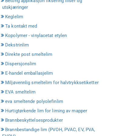
Betong applikasjon fiksering fliser og
utskjæringer
Keglelim
Ta kontakt med
Kopolymer - vinylacetat etylen
Dekstrinlim
Direkte post smeltelim
Dispersjonslim
E-handel emballasjelim
Miljøvennlig smeltelim for halvtrykksetiketter
EVA smeltelim
eva smeltende polyolefinlim
Hurtigtørkende lim for liming av mapper
Brannbeskyttelsesprodukter
Brannbestandige lim (PVOH, PVAC, EV, PVA,