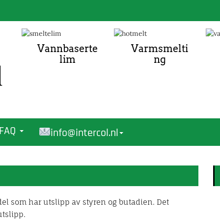
Vannbaserte
Varmsmelti
lim
ng
FAQ
info@intercol.nl
 som har utslipp av styren og butadien. Det
tslipp.