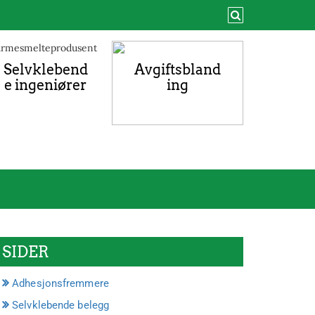
Selvklebend
Avgiftsbland
e ingeniører
ing
SIDER
Adhesjonsfremmere
Selvklebende belegg