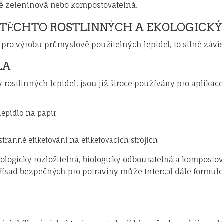
tě zeleninová nebo kompostovatelná.
 TĚCHTO ROSTLINNÝCH A EKOLOGICKÝ
ro výrobu průmyslově použitelných lepidel, to silně závisí
LA
rostlinných lepidel, jsou již široce používány pro aplikace,
lepidlo na papír
estranné etiketování na etiketovacích strojích
iologicky rozložitelná, biologicky odbouratelná a kompost
řísad bezpečných pro potraviny může Intercol dále formulov