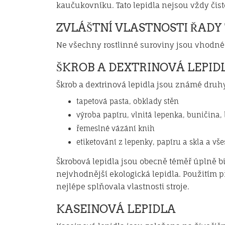
kaučukovníku. Tato lepidla nejsou vždy čis
ZVLÁŠTNÍ VLASTNOSTI ŘADY
Ne všechny rostlinné suroviny jsou vhodné p
ŠKROB A DEXTRINOVÁ LEPID
Škrob a dextrinová lepidla jsou známé druhy 
tapetová pasta, obklady stěn
výroba papíru, vlnitá lepenka, buničina, 
řemeslné vázání knih
etiketování z lepenky, papíru a skla a vš
Škrobová lepidla jsou obecně téměř úplně b
nejvhodnější ekologická lepidla. Použitím p
nejlépe splňovala vlastnosti stroje.
KASEINOVÁ LEPIDLA