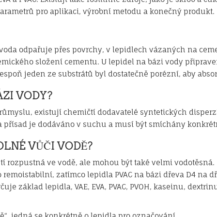
parametrů pro aplikaci, výrobní metodu a konečný produkt.
 voda odpařuje přes povrchy, v lepidlech vázaných na ceme
mického složení cementu. U lepidel na bázi vody připraven
alespoň jeden ze substrátů byl dostatečně porézní, aby abso
ÁZI VODY?
ůmyslu, existují chemičtí dodavatelé syntetických disperzí
 a přísad je dodáváno v suchu a musí být smíchány konkr
OLNÉ VŮČI VODĚ?
í rozpustná ve vodě, ale mohou být také velmi vodotěsná. 
 remoistabilní, zatímco lepidla PVAC na bázi dřeva D4 na 
čuje základ lepidla, VAE, EVA, PVAC, PVOH, kaseinu, dextrin
dě“, jedná se konkrétně o lepidla pro označování