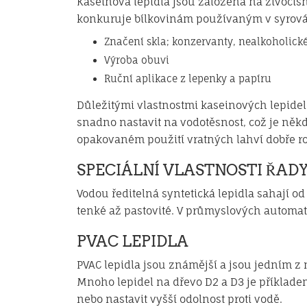
Kaseinová lepidla jsou založena na živočiš
konkuruje bílkovinám používaným v syrovátk
Značení skla; konzervanty, nealkoholické
Výroba obuvi
Ruční aplikace z lepenky a papíru
Důležitými vlastnostmi kaseinových lepidel j
snadno nastavit na vodotěsnost, což je něk
opakovaném použití vratných lahví dobře ro
SPECIÁLNÍ VLASTNOSTI ŘAD
Vodou ředitelná syntetická lepidla sahají 
tenké až pastovité. V průmyslových automa
PVAC LEPIDLA
PVAC lepidla jsou známější a jsou jedním z n
Mnoho lepidel na dřevo D2 a D3 je příkladem
nebo nastavit vyšší odolnost proti vodě.