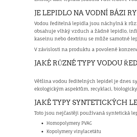
JE LEPIDLO NA VODNÍ BÁZI 
Vodou ředitelná lepidla jsou náchylná k růz
obsahuje vlhký vzduch a žádné lepidlo, infi
kaseinu nebo dextrinu se může samotné lep
V závislosti na produktu a povolené konzer
JAKÉ RŮZNÉ TYPY VODOU ŘED
Většina vodou ředitelných lepidel je dnes sy
ekologickým aspektům, recyklaci, biologick
JAKÉ TYPY SYNTETICKÝCH LE
Toto jsou nejčastěji používaná syntetická le
Homopolymery PVAC
Kopolymery vinylacetátu