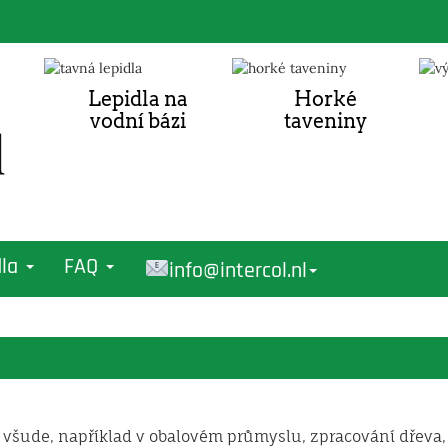
Lepidla na
Horké
vodní bázi
taveniny
dla
FAQ
info@intercol.nl
í všude, například v obalovém průmyslu, zpracování dřeva,