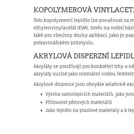
KOPOLYMEROVÁ VINYLACET
Toto kopolymerní lepidlo lze považovat za m
ethylenvinylacetát (EVA). Směs na vodní bázi
také pro všechny druhy aplikací, jako je pap
potravinářském průmyslu.
AKRYLOVÁ DISPERZNÍ LEPID
Akryláty se používají pro konkrétní trhy a 
akryláty suché jako normální vodou ředitelné
Akrylové disperze jsou obvykle relativně eko
Výroba samolepicích materiálů, jako jsou
Přilnavost pěnových materiálů
Jako lepidlo na plastové materiály a k l