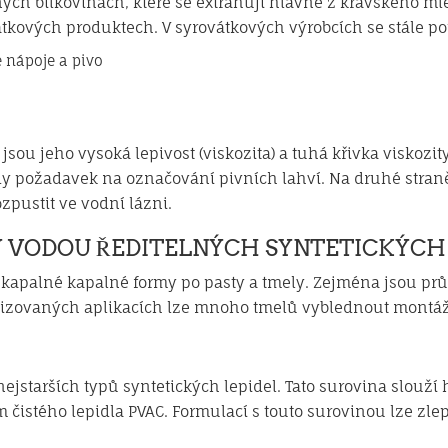
ných bílkovinách, které se extrahují hlavně z kravského ml
ových produktech. V syrovátkových výrobcích se stále pou
 nápoje a pivo
sou jeho vysoká lepivost (viskozita) a tuhá křivka viskozit
dy požadavek na označování pivních lahví. Na druhé stran
zpustit ve vodní lázni.
Y VODOU ŘEDITELNÝCH SYNTETICKÝCH
od kapalné kapalné formy po pasty a tmely. Zejména jsou p
tizovaných aplikacích lze mnoho tmelů vyblednout montá
ejstarších typů syntetických lepidel. Tato surovina slouží 
 čistého lepidla PVAC. Formulací s touto surovinou lze zlep