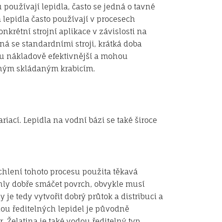
používají lepidla, často se jedná o tavné
 lepidla často používají v procesech
krétní strojní aplikace v závislosti na
 se standardními stroji, krátká doba
sou nákladově efektivnější a mohou
chým skládaným krabicím.
riací. Lepidla na vodní bázi se také široce
ychlení tohoto procesu použita těkavá
ohly dobře smáčet povrch, obvykle musí
je tedy vytvořit dobrý průtok a distribuci a
dou ředitelných lepidel je původně
r. Želatina je také vodou ředitelný typ