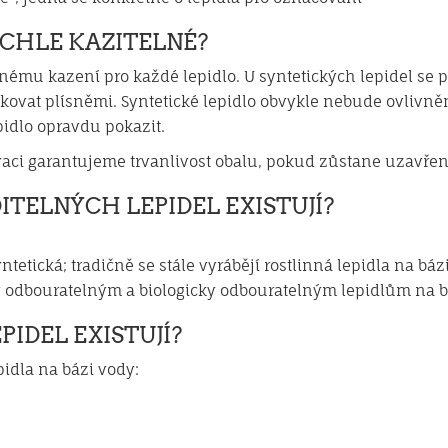
RYCHLE KAZITELNÉ?
nému kazení pro každé lepidlo. U syntetických lepidel se p
kovat plísněmi. Syntetické lepidlo obvykle nebude ovlivněn
idlo opravdu pokazit.
vaci garantujeme trvanlivost obalu, pokud zůstane uzavřen
ITELNÝCH LEPIDEL EXISTUJÍ?
ntetická; tradičně se stále vyrábějí rostlinná lepidla na bá
y odbouratelným a biologicky odbouratelným lepidlům na bá
PIDEL EXISTUJÍ?
pidla na bázi vody: