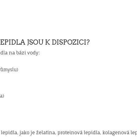
PIDLA JSOU K DISPOZICI?
idla na bázi vody:
růmyslu)
a)
lepidla, jako je želatina, proteinová lepidla, kolagenová l