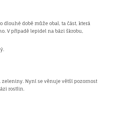
o dlouhé době může obal, ta část, která
o. V případě lepidel na bázi škrobu,
ý.
zi zeleniny. Nyní se věnuje větší pozornost
zi rostlin.