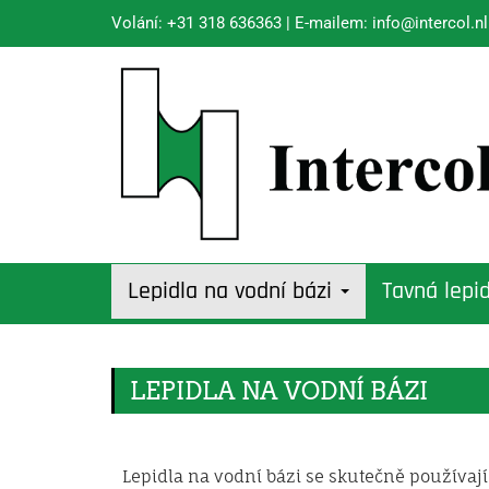
Volání:
+31 318 636363
| E-mailem:
info@intercol.nl
Lepidla na vodní bázi
Tavná lepi
LEPIDLA NA VODNÍ BÁZI
Lepidla na vodní bázi se skutečně používaj