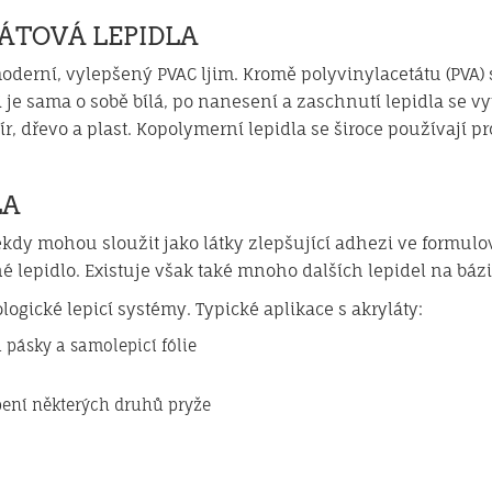
ÁTOVÁ LEPIDLA
oderní, vylepšený PVAC ljim. Kromě polyvinylacetátu (PVA) 
 je sama o sobě bílá, po nanesení a zaschnutí lepidla se vyt
ír, dřevo a plast. Kopolymerní lepidla se široce používají p
LA
někdy mohou sloužit jako látky zlepšující adhezi ve formu
 lepidlo. Existuje však také mnoho dalších lepidel na bázi
logické lepicí systémy. Typické aplikace s akryláty:
 pásky a samolepicí fólie
epení některých druhů pryže