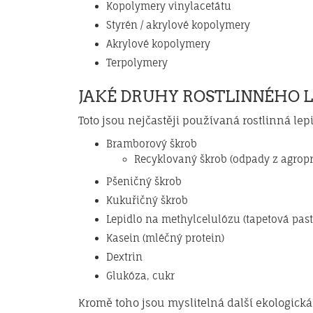
Kopolymery vinylacetátu
Styrén / akrylové kopolymery
Akrylové kopolymery
Terpolymery
JAKÉ DRUHY ROSTLINNÉHO LE
Toto jsou nejčastěji používaná rostlinná lep
Bramborový škrob
Recyklovaný škrob (odpady z agrop
Pšeničný škrob
Kukuřičný škrob
Lepidlo na methylcelulózu (tapetová past
Kasein (mléčný protein)
Dextrin
Glukóza, cukr
Kromě toho jsou myslitelná další ekologická 