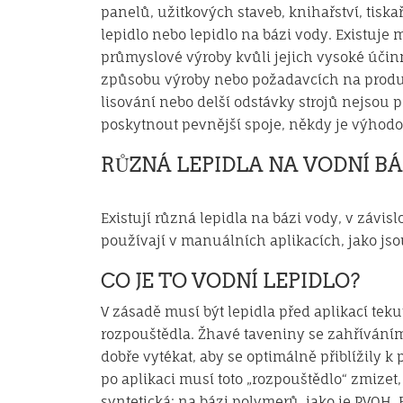
panelů, užitkových staveb, knihařství, tisk
lepidlo nebo lepidlo na bázi vody. Existuje 
průmyslové výroby kvůli jejich vysoké účinn
způsobu výroby nebo požadavcích na produkt
lisování nebo delší odstávky strojů nejsou 
poskytnout pevnější spoje, někdy je výhodo
RŮZNÁ LEPIDLA NA VODNÍ BÁ
Existují různá lepidla na bázi vody, v závis
používají v manuálních aplikacích, jako jso
CO JE TO VODNÍ LEPIDLO?
V zásadě musí být lepidla před aplikací teku
rozpouštědla. Žhavé taveniny se zahříváním
dobře vytékat, aby se optimálně přiblížily k
po aplikaci musí toto „rozpouštědlo“ zmize
syntetická; na bázi polymerů, jako je PVOH, E