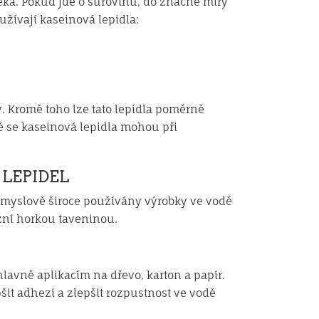
éka. Pokud jde o surovinu, do značné míry
žívají kaseinová lepidla:
y. Kromě toho lze tato lepidla poměrně
ě se kaseinová lepidla mohou při
 LEPIDEL
růmyslově široce používány výrobky ve vodě
žní horkou taveninou.
hlavně aplikacím na dřevo, karton a papír.
šit adhezi a zlepšit rozpustnost ve vodě