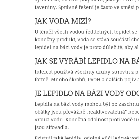
taveniny. Správné řešení je často ve směsi 
JAK VODA MIZÍ?
U téměř všech vodou ředitelných lepidel se
konečný produkt, voda se stává součástí che
lepidel na bázi vody je proto důležité, aby 
JAK SE VYRÁBÍ LEPIDLO NA B
Intercol používá všechny druhy surovin z pr
formě. Mnoho škrobů, PVOH a dalších pojiv
JE LEPIDLO NA BÁZI VODY OD
Lepidla na bázi vody mohou být po zaschnut
obálky jsou převážně „reaktivovatelná“ nebo
vroucí vodu. Konečná odolnost proti vodě ur
jsou síťovadla.
Existují také lepidla „odolná vůči ledové vo