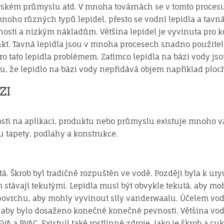
ařském průmyslu atd. V mnoha továrnách se v tomto procesu 
mnoho různých typů lepidel, přesto se vodní lepidla a tavná
osti a nízkým nákladům. Většina lepidel je vyvinuta pro kon
. Tavná lepidla jsou v mnoha procesech snadno použitelná
pro tato lepidla problémem. Zatímco lepidla na bázi vody j
u, že lepidlo na bázi vody nepřidává objem například plo
ZI
losti na aplikaci, produktu nebo průmyslu existuje mnoho va
u tapety, podlahy a konstrukce.
tá. Škrob byl tradičně rozpuštěn ve vodě. Později byla k ur
 stávají tekutými. Lepidla musí být obvykle tekutá, aby m
 povrchu, aby mohly vyvinout síly vanderwaalu. Účelem vody 
t, aby bylo dosaženo konečné konečné pevnosti. Většina vo
VA a PVAC. Existují také rostlinné zdroje, jako je škrob a cuk