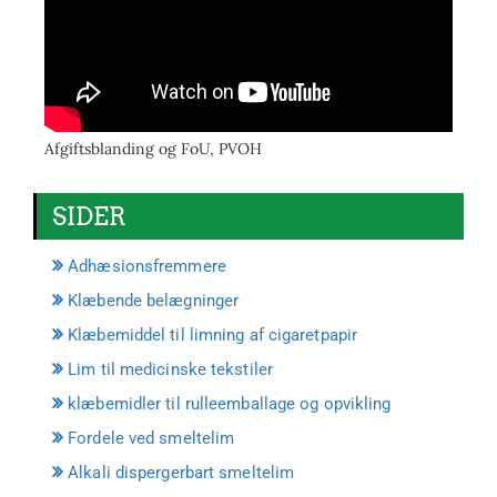
Afgiftsblanding og FoU, PVOH
SIDER
Adhæsionsfremmere
Klæbende belægninger
Klæbemiddel til limning af cigaretpapir
Lim til medicinske tekstiler
klæbemidler til rulleemballage og opvikling
Fordele ved smeltelim
Alkali dispergerbart smeltelim