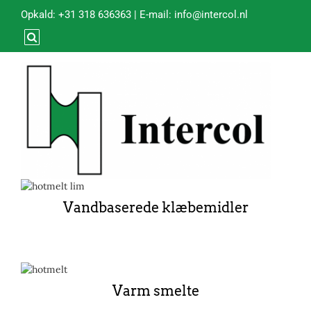
Opkald:
+31 318 636363
| E-mail:
info@intercol.nl
Vandbaserede klæbemidler
Varm smelte