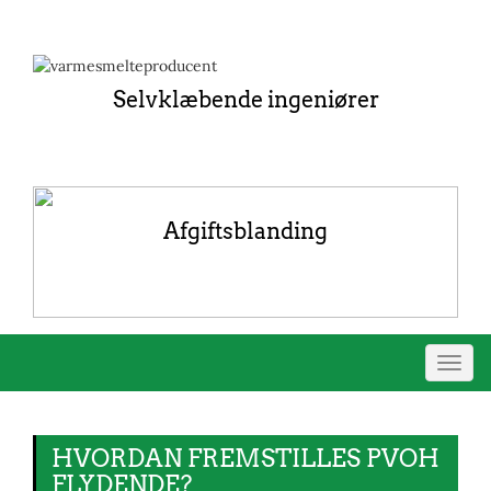
Selvklæbende ingeniører
Afgiftsblanding
Skift
navig
HVORDAN FREMSTILLES PVOH
FLYDENDE?