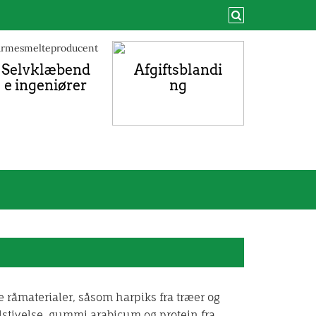
Selvklæbend
Afgiftsblandi
e ingeniører
ng
 råmaterialer, såsom harpiks fra træer og
lstivelse, gummi arabicum og protein fra