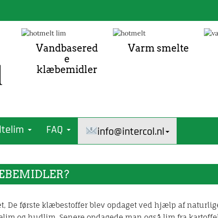
Vandbasered
Varm smelte
e
klæbemidler
ltelim
FAQ
info@intercol.nl
ÆBEMIDLER?
 De første klæbestoffer blev opdaget ved hjælp af naturlige
kelim og hudlim. Senere opdagede man også lim fra kartoffe