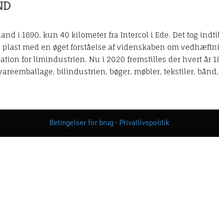
ND
land i 1690, kun 40 kilometer fra Intercol i Ede. Det tog indt
er, plast med en øget forståelse af videnskaben om vedhæftn
ion for limindustrien. Nu i 2020 fremstilles der hvert år 18
evareemballage, bilindustrien, bøger, møbler, tekstiler, bånd, 
Betingelser for brug - Privatlivspolitik