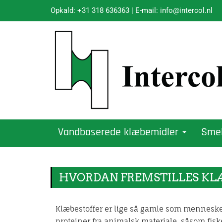
Opkald:
+31 318 636363
| E-mail:
info@intercol.nl
Vandbaserede klæbemidler
Sme
HVORDAN FREMSTILLES KL
Klæbestoffer er lige så gamle som mennesket,
proteiner fra animalsk materiale, såsom fis