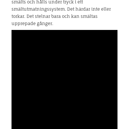
smälts och hålls under tryck i ett
smältutmatningssystem. Det härdar inte eller
torkar. Det stelnar bara och kan smältas
upprepade gånger.