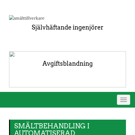
Självhäftande ingenjörer
Avgiftsblandning
Växla
navig
SMÄLTBEHANDLING I
AUTOMATISERAD