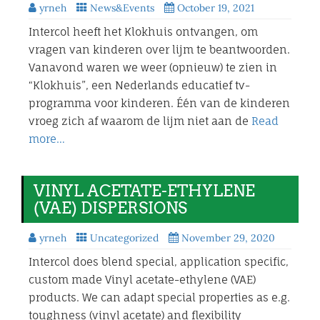
yrneh
News&Events
October 19, 2021
Intercol heeft het Klokhuis ontvangen, om
vragen van kinderen over lijm te beantwoorden.
Vanavond waren we weer (opnieuw) te zien in
“Klokhuis”, een Nederlands educatief tv-
programma voor kinderen. Één van de kinderen
vroeg zich af waarom de lijm niet aan de
Read
more…
VINYL ACETATE-ETHYLENE
(VAE) DISPERSIONS
yrneh
Uncategorized
November 29, 2020
Intercol does blend special, application specific,
custom made Vinyl acetate-ethylene (VAE)
products. We can adapt special properties as e.g.
toughness (vinyl acetate) and flexibility