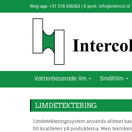
Ring upp:
+31 318 636363
| E-post:
info@intercol.nl
Vattenbaserade lim
Smältlim
LIMDETEKTERING
Limdetekteringssystem används alltmer baser
till kvaliteten på produkterna. Men tekniken