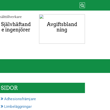
Självhäftand
Avgiftsbland
e ingenjörer
ning
SIDOR
Adhesionsfrämjare
Limbeläggningar