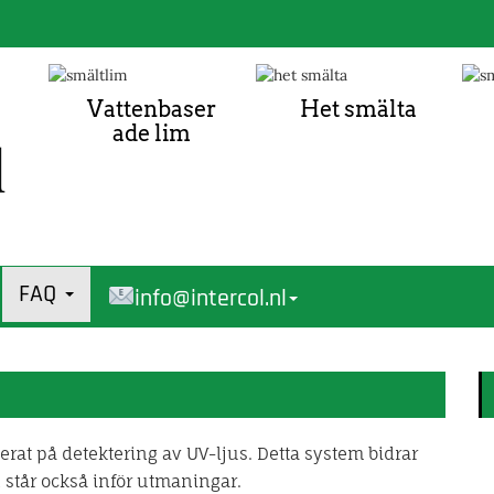
Vattenbaser
Het smälta
ade lim
FAQ
info@intercol.nl
at på detektering av UV-ljus. Detta system bidrar
 står också inför utmaningar.