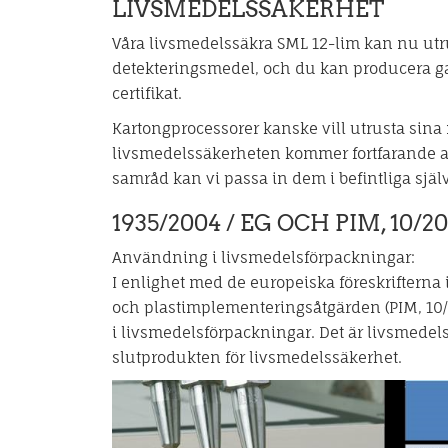
LIVSMEDELSSÄKERHET
Våra livsmedelssäkra SML 12-lim kan nu utru
detekteringsmedel, och du kan producera ga
certifikat.
Kartongprocessorer kanske vill utrusta si
livsmedelssäkerheten kommer fortfarande att
samråd kan vi passa in dem i befintliga själ
1935/2004 / EG OCH PIM, 10/20
Användning i livsmedelsförpackningar:
I enlighet med de europeiska föreskrifterna 
och plastimplementeringsåtgärden (PIM, 10/2
i livsmedelsförpackningar. Det är livsmedel
slutprodukten för livsmedelssäkerhet.