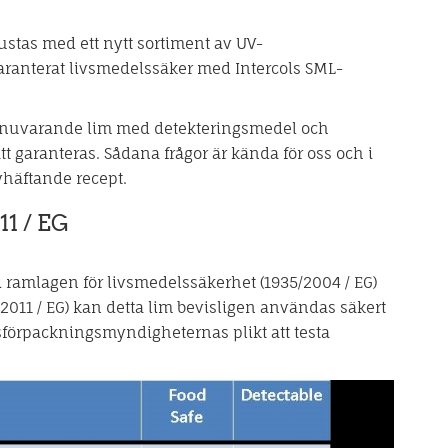
stas med ett nytt sortiment av UV-
ranterat livsmedelssäker med Intercols SML-
na nuvarande lim med detekteringsmedel och
 garanteras. Sådana frågor är kända för oss och i
vhäftande recept.
11 / EG
i ramlagen för livsmedelssäkerhet (1935/2004 / EG)
011 / EG) kan detta lim bevisligen användas säkert
sförpackningsmyndigheternas plikt att testa