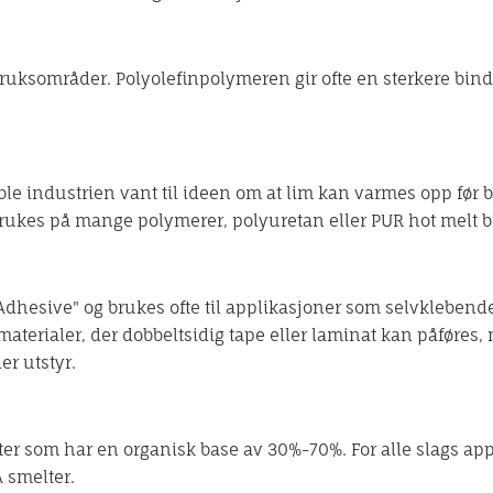
bruksområder. Polyolefinpolymeren gir ofte en sterkere bind
 industrien vant til ideen om at lim kan varmes opp før b
brukes på mange polymerer, polyuretan eller PUR hot melt bl
e Adhesive" og brukes ofte til applikasjoner som selvklebend
aterialer, der dobbeltsidig tape eller laminat kan påføres,
er utstyr.
ter som har en organisk base av 30%-70%. For alle slags ap
 smelter.