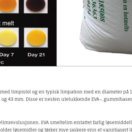
med limpistol og en typisk limpatron med en diameter på 1
 og 43 mm. Disse er nesten utelukkende EVA-, gummibasert
telimrevolusjonen. EVA smeltelim erstattet farlig løsemidde
older løsemidler og tørker mye raskere enn et vannbasert l