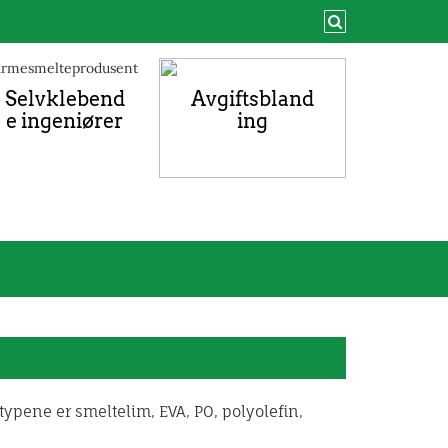
Selvklebend
Avgiftsbland
e ingeniører
ing
ypene er smeltelim, EVA, PO, polyolefin,