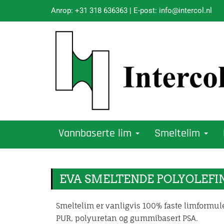
Anrop:
+31 318 636363
| E-post:
info@intercol.nl
Vannbaserte lim
Smeltelim
EVA SMELTENDE POLYOLEFI
Smeltelim er vanligvis 100% faste limformule
PUR, polyuretan og gummibasert PSA.