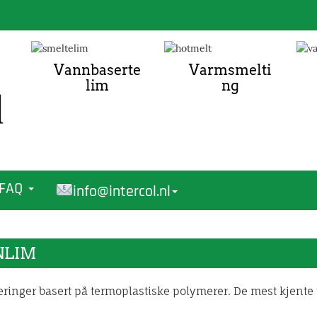
Vannbaserte
Varmsmelti
lim
ng
FAQ
info@intercol.nl
NLIM
ringer basert på termoplastiske polymerer. De mest kjente t