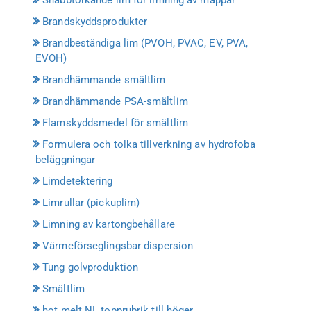
Brandskyddsprodukter
Brandbeständiga lim (PVOH, PVAC, EV, PVA,
EVOH)
Brandhämmande smältlim
Brandhämmande PSA-smältlim
Flamskyddsmedel för smältlim
Formulera och tolka tillverkning av hydrofoba
beläggningar
Limdetektering
Limrullar (pickuplim)
Limning av kartongbehållare
Värmeförseglingsbar dispersion
Tung golvproduktion
Smältlim
hot melt NL topprubrik till höger