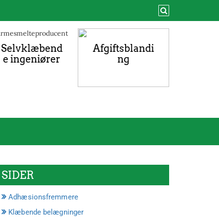
Selvklæbend
Afgiftsblandi
e ingeniører
ng
SIDER
Adhæsionsfremmere
Klæbende belægninger