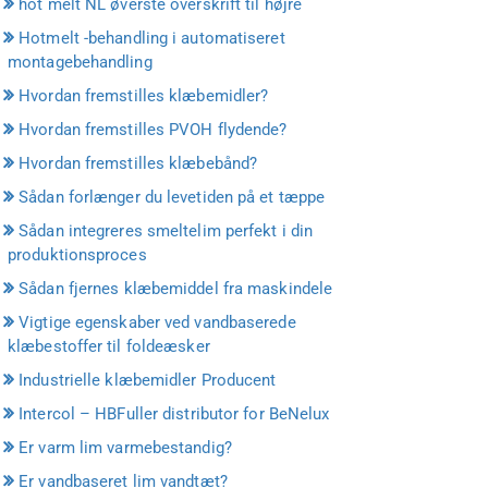
hot melt NL øverste overskrift til højre
Hotmelt -behandling i automatiseret
montagebehandling
Hvordan fremstilles klæbemidler?
Hvordan fremstilles PVOH flydende?
Hvordan fremstilles klæbebånd?
Sådan forlænger du levetiden på et tæppe
Sådan integreres smeltelim perfekt i din
produktionsproces
Sådan fjernes klæbemiddel fra maskindele
Vigtige egenskaber ved vandbaserede
klæbestoffer til foldeæsker
Industrielle klæbemidler Producent
Intercol – HBFuller distributor for BeNelux
Er varm lim varmebestandig?
Er vandbaseret lim vandtæt?