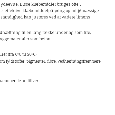
 ydeevne. Disse klæbemidler bruges ofte i
res effektive klæbemiddelpåføring og miljømæssige
estandighed kan justeres ved at variere limens
dhæftning til en lang række underlag som træ,
 byggematerialer som beton.
er (fra 0°C til 20°C)
om fyldstoffer, pigmenter, fibre, vedhæftningsfremmere
dhæmmende additiver