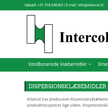
Opkald:
+31 318 636363
| E-mail:
info@intercol.nl
Vandbaserede klæbemidler
Sme
DISPERSIONSKLÆBEMIDLER
Intercol har produceret dispersionsklæbemidl
produktionsproces lige siden. Dispersionsk