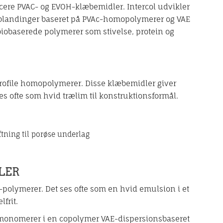
cere PVAC- og EVOH-klæbemidler. Intercol udvikler
rblandinger baseret på PVAc-homopolymerer og VAE
 biobaserede polymerer som stivelse, protein og
rofile homopolymerer. Disse klæbemidler giver
 ofte som hvid trælim til konstruktionsformål.
ning til porøse underlag
LER
polymerer. Det ses ofte som en hvid emulsion i et
frit.
monomerer i en copolymer VAE-dispersionsbaseret