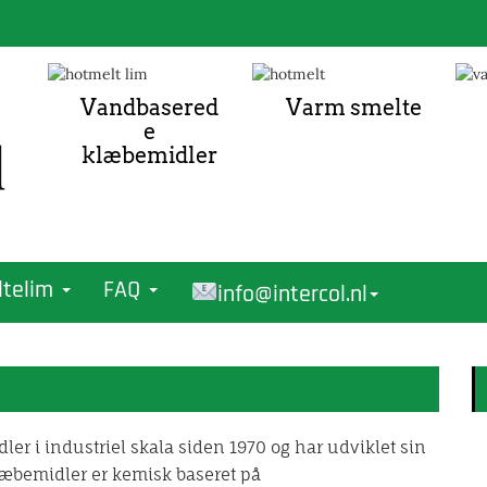
Vandbasered
Varm smelte
e
klæbemidler
ltelim
FAQ
info@intercol.nl
er i industriel skala siden 1970 og har udviklet sin
læbemidler er kemisk baseret på