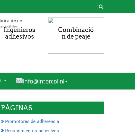
Ingenieros
Combinació
adhesivos
n de peaje
es
info@intercol.nl
PÁGINAS
Promotores de adherencia
Recubrimientos adhesivos