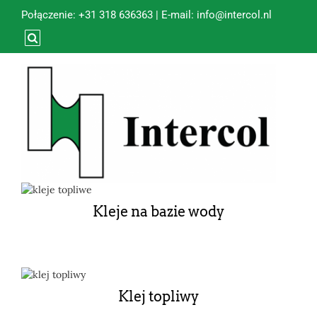
Połączenie:
+31 318 636363
| E-mail:
info@intercol.nl
Kleje na bazie wody
Klej topliwy