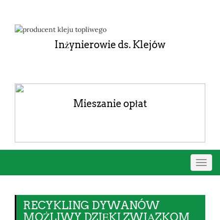
Inżynierowie ds. Klejów
Mieszanie opłat
Przeł
nawig
RECYKLING DYWANÓW
MOŻLIWY DZIĘKI ZWIĄZKOM