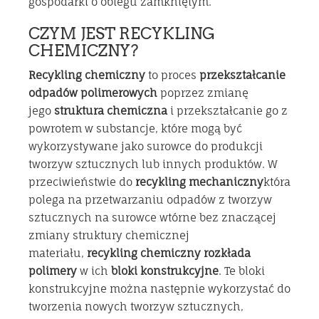
gospodarki o obiegu zamkniętym.
CZYM JEST RECYKLING
CHEMICZNY?
Recykling chemiczny
to proces
przekształcanie
odpadów polimerowych
poprzez zmianę
jego
struktura chemiczna
i przekształcanie go z
powrotem w substancje, które mogą być
wykorzystywane jako surowce do produkcji
tworzyw sztucznych lub innych produktów. W
przeciwieństwie do
recykling mechaniczny
która
polega na przetwarzaniu odpadów z tworzyw
sztucznych na surowce wtórne bez znaczącej
zmiany struktury chemicznej
materiału,
recykling chemiczny
rozkłada
polimery
w ich
bloki konstrukcyjne
. Te bloki
konstrukcyjne można następnie wykorzystać do
tworzenia nowych tworzyw sztucznych,