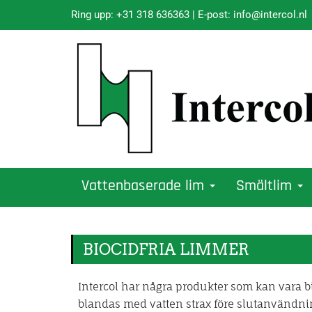
Ring upp:
+31 318 636363
| E-post:
info@intercol.nl
Vattenbaserade lim
Smältlim
BIOCIDFRIA LIMMER
Intercol har några produkter som kan vara bi
blandas med vatten strax före slutanvändnin