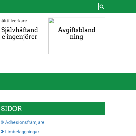
Självhäftand
Avgiftsbland
e ingenjörer
ning
SIDOR
Adhesionsfrämjare
Limbeläggningar