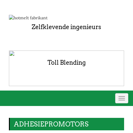
Zelfklevende ingenieurs
Toll Blending
Schak
navig
ADHESIEPROMOTORS